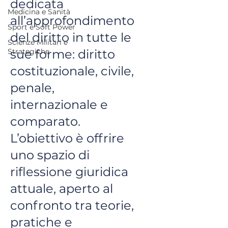
dedicata
Medicina e Sanità
all’approfondimento
Sport e Soft Power
del diritto in tutte le
Scienze Militari e
Strategiche
sue forme: diritto
costituzionale, civile,
penale,
internazionale e
comparato.
L’obiettivo è offrire
uno spazio di
riflessione giuridica
attuale, aperto al
confronto tra teorie,
pratiche e