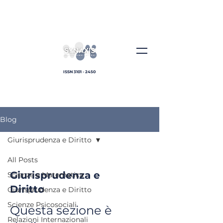
ISSN
3101 - 2450
Blog
Giurisprudenza e Diritto
All Posts
Giurisprudenza e
Scienze e Matematica
Diritto
Giurisprudenza e Diritto
Scienze Psicosociali
Questa sezione è
Relazioni Internazionali