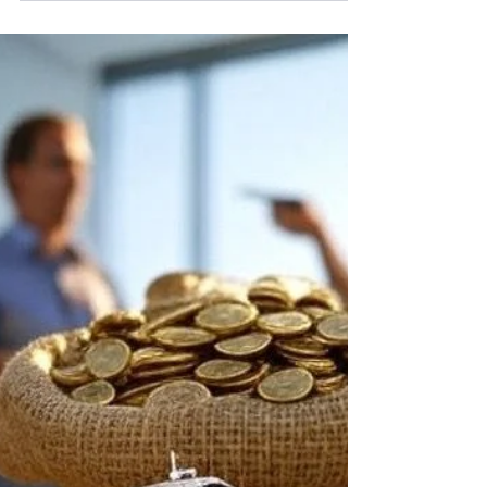
rappresentato nei media contemporanei con
particolare attenzione alla costruzione
simbolica e narrativa delle norme che
regolano i conflitti armati. Lo studio intende
osservare come l’informazione e la
rappresentazione mediatica possano
contribuire nella semplificazione e nella
distorsione degli eventi be