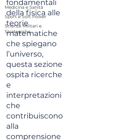
fondamentali
Medicina e Sanità
della fisica alle
Sport e Soft Power
teorie
Scienze Militari e
Strategiche
matematiche
che spiegano
l’universo,
questa sezione
ospita ricerche
e
interpretazioni
che
contribuiscono
alla
comprensione