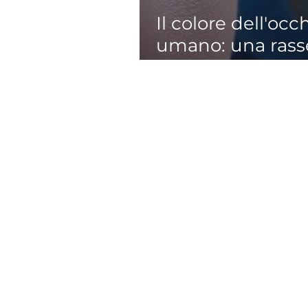
Il colore dell'occ
umano: una ras
critica dei correla
morfologici, gene
e fisiopatologici 
pigmentazione
iridiale