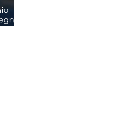
hio
segna
ti
tici
della